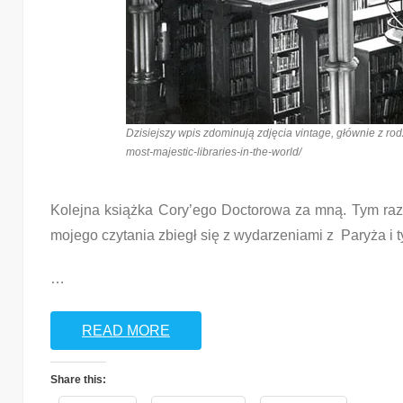
Dzisiejszy wpis zdominują zdjęcia vintage, głównie z rod
most-majestic-libraries-in-the-world/
Kolejna książka Cory’ego Doctorowa za mną. Tym raz
mojego czytania zbiegł się z wydarzeniami z Paryża i 
…
READ MORE
Share this: