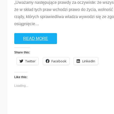
„Uważamy następujące prawdy za oczywiste: że wszysc
że w skład tych praw wchodzi prawo do życia, wolność 
Share this:
rządy, których sprawiedliwa władza wywodzi się ze zgo
Twitter
Facebook
LinkedIn
osiągnięcie
…
Like this:
READ MORE
Loading...
Share this:
Twitter
Facebook
LinkedIn
Like this:
Loading...