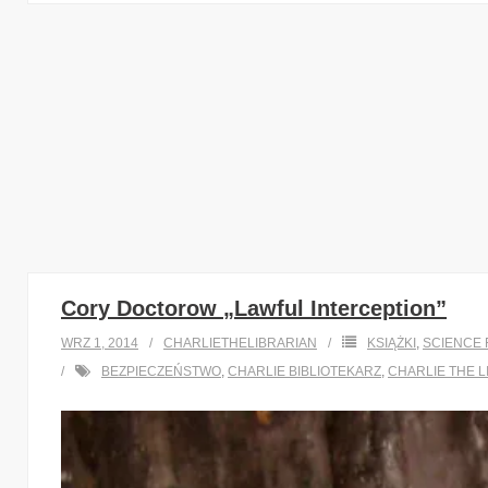
Cory Doctorow „Lawful Interception”
WRZ 1, 2014
CHARLIETHELIBRARIAN
KSIĄŻKI
,
SCIENCE 
BEZPIECZEŃSTWO
,
CHARLIE BIBLIOTEKARZ
,
CHARLIE THE L