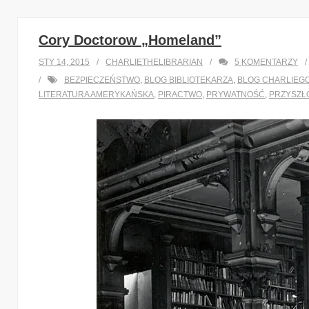
Cory Doctorow „Homeland”
STY 14, 2015
CHARLIETHELIBRARIAN
5
KOMENTARZY
BEZPIECZEŃSTWO
,
BLOG BIBLIOTEKARZA
,
BLOG CHARLIEG
LITERATURA AMERYKAŃSKA
,
PIRACTWO
,
PRYWATNOŚĆ
,
PRZYSZŁ