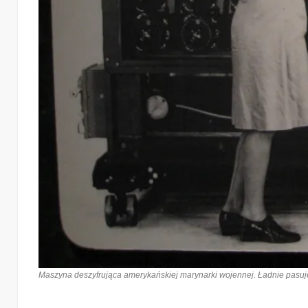
Maszyna deszyfrująca amerykańskiej marynarki wojennej. Ładnie pasuje do