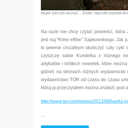
Wujek Sam lubi słuchać… Źródło: https://flic.kr/p/4WrJkA
Na razie nie chcę czytać powieści, która
jest nią “Krew elfów” Sapkowskiego. Jak 
to pewnie chciałbym skończyć cały cykl o
czyszczę sobie Kundelka z różnego ro
artykułów i krótkich nowelek, które możn
gdzieś na stronach różnych wydawnictw d
wydawnictwo TOR od czasu do czasu umie
którą ja przeczytałem można znaleźć pod 
http://www.tor.com/stories/2013/08/lawful-i
…