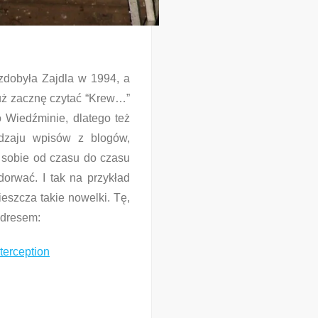
 zdobyła Zajdla w 1994, a
już zacznę czytać “Krew…”
 Wiedźminie, dlatego też
dzaju wpisów z blogów,
a sobie od czasu do czasu
orwać. I tak na przykład
szcza takie nowelki. Tę,
adresem:
nterception