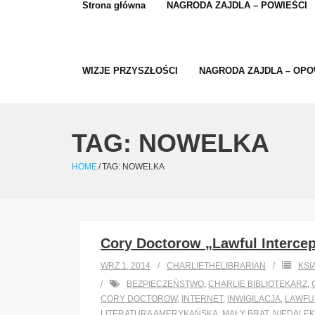
Strona główna
NAGRODA ZAJDLA – POWIEŚCI
WIZJE PRZYSZŁOŚCI
NAGRODA ZAJDLA – OPO
TAG:
NOWELKA
HOME
/
TAG:
NOWELKA
Cory Doctorow „Lawful Intercep
WRZ 1, 2014
CHARLIETHELIBRARIAN
KSI
BEZPIECZEŃSTWO
,
CHARLIE BIBLIOTEKARZ
,
CORY DOCTOROW
,
INTERNET
,
INWIGILACJA
,
LAWFU
LITERATURA AMERYKAŃSKA
,
MAŁY BRAT
,
NIEDALEK