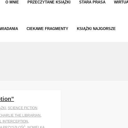
O MNIE
PRZECZYTANE KSIĄŻKI
STARA PRASA
WIRTUA
WIADANIA
CIEKAWE FRAGMENTY
KSIĄŻKI NAJGORSZE
tion”
ĄŻKI
,
SCIENCE FICTION
CHARLIE THE LIBRARIAN
,
L INTERCEPTION
,
A PRZYSZŁOŚĆ
,
NOWELKA
,