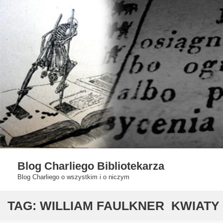
Skip
to
content
Blog Charliego Bibliotekarza
Blog Charliego o wszystkim i o niczym
TAG:
WILLIAM FAULKNER KWIATY D