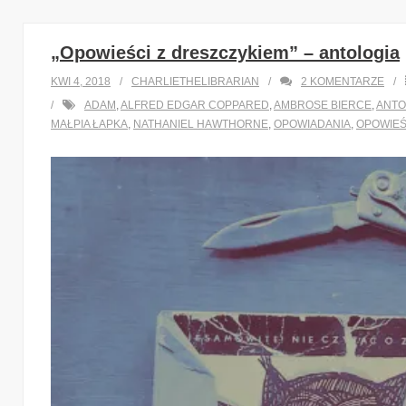
„Opowieści z dreszczykiem” – antologia
KWI 4, 2018
CHARLIETHELIBRARIAN
2
KOMENTARZE
ADAM
,
ALFRED EDGAR COPPARED
,
AMBROSE BIERCE
,
ANTO
MAŁPIA ŁAPKA
,
NATHANIEL HAWTHORNE
,
OPOWIADANIA
,
OPOWIEŚ