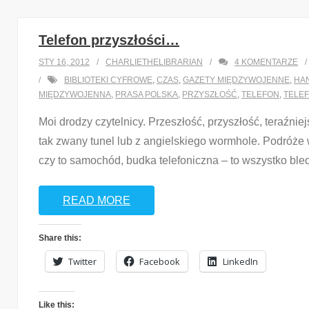
Telefon przyszłości…
STY 16, 2012
CHARLIETHELIBRARIAN
4
KOMENTARZE
BIBLIOTEKI CYFROWE
,
CZAS
,
GAZETY MIĘDZYWOJENNE
,
HA
MIĘDZYWOJENNA
,
PRASA POLSKA
,
PRZYSZŁOŚĆ
,
TELEFON
,
TELE
Moi drodzy czytelnicy. Przeszłość, przyszłość, teraźnie
tak zwany tunel lub z angielskiego wormhole. Podróże 
czy to samochód, budka telefoniczna – to wszystko ble
READ MORE
Share this:
Twitter
Facebook
LinkedIn
Like this: