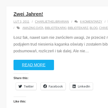
Zwei Jahren!
LUT 3, 2011
CHARLIETHELIBRARIAN
6
KOMENTARZY
AMAZING DATA
,
BIBLIOTEKARKI
,
BIBLIOTEKARZ
,
BLOG
,
CHIVE
Łosz fak, nawet sam nie zwróciłem uwagi, że przecież 
podjąłem trud niesienia kaganka oświaty i zostałem bib
podsumowań, rozliczeń i tak dalej. Ale nie
…
READ MORE
Share this:
Twitter
Facebook
LinkedIn
Like this: