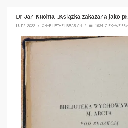
Dr Jan Kuchta „Książka zakazana jako p
LUT 2, 2022
CHARLIETHELIBRARIAN
1934
,
CIEKAWE FR