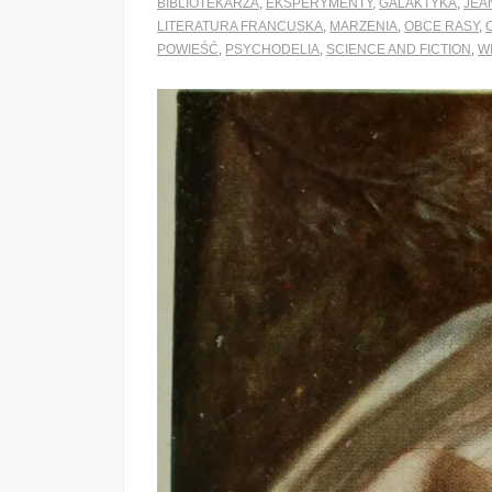
BIBLIOTEKARZA
,
EKSPERYMENTY
,
GALAKTYKA
,
JEA
LITERATURA FRANCUSKA
,
MARZENIA
,
OBCE RASY
,
POWIEŚĆ
,
PSYCHODELIA
,
SCIENCE AND FICTION
,
W