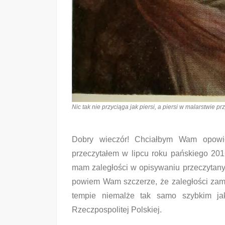
Nic tak nie przyciąga jak piersi, a piersi w malarstwie p
Dobry wieczór! Chciałbym Wam opowie
przeczytałem w lipcu roku pańskiego 20
mam zaległości w opisywaniu przeczytanyc
powiem Wam szczerze, że zaległości zami
tempie niemalże tak samo szybkim jak
Rzeczpospolitej Polskiej.