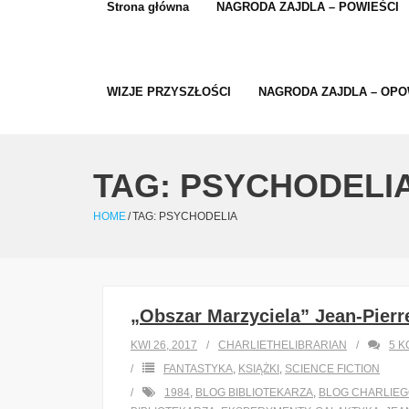
Strona główna
NAGRODA ZAJDLA – POWIEŚCI
WIZJE PRZYSZŁOŚCI
NAGRODA ZAJDLA – OPO
TAG:
PSYCHODELI
HOME
/
TAG:
PSYCHODELIA
„Obszar Marzyciela” Jean-Pierr
KWI 26, 2017
CHARLIETHELIBRARIAN
5
K
FANTASTYKA
,
KSIĄŻKI
,
SCIENCE FICTION
1984
,
BLOG BIBLIOTEKARZA
,
BLOG CHARLIE