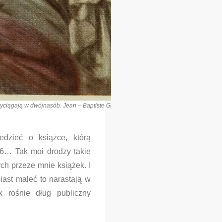
rzyciągają w dwójnasób. Jean – Baptiste Greuze, „Dwie siostry”, olej na płótnie
dzieć o książce, którą
16… Tak moi drodzy takie
h przeze mnie książek. I
ast maleć to narastają w
 rośnie dług publiczny