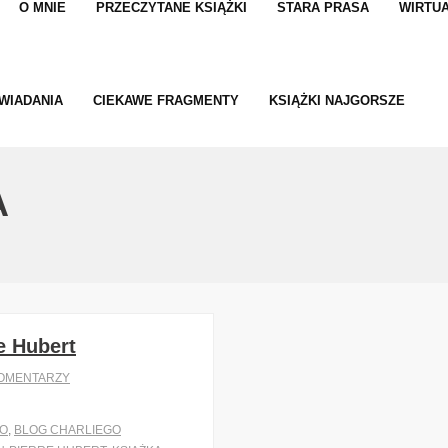
O MNIE
PRZECZYTANE KSIĄŻKI
STARA PRASA
WIRTUA
WIADANIA
CIEKAWE FRAGMENTY
KSIĄŻKI NAJGORSZE
A
e Hubert
OMENTARZY
GO
,
BLOG CHARLIEGO