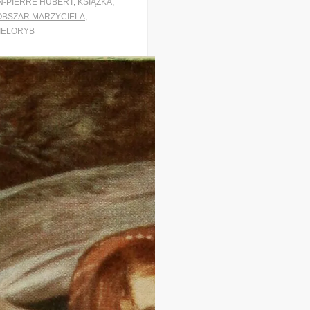
N-PIERRE HUBERT
,
KSIĄŻKA
,
OBSZAR MARZYCIELA
,
IELORYB