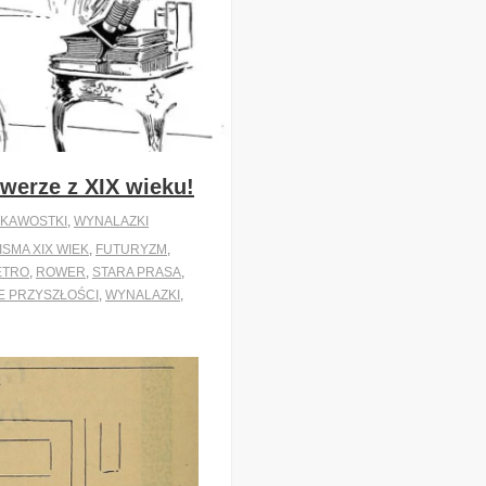
owerze z XIX wieku!
EKAWOSTKI
,
WYNALAZKI
SMA XIX WIEK
,
FUTURYZM
,
ETRO
,
ROWER
,
STARA PRASA
,
E PRZYSZŁOŚCI
,
WYNALAZKI
,