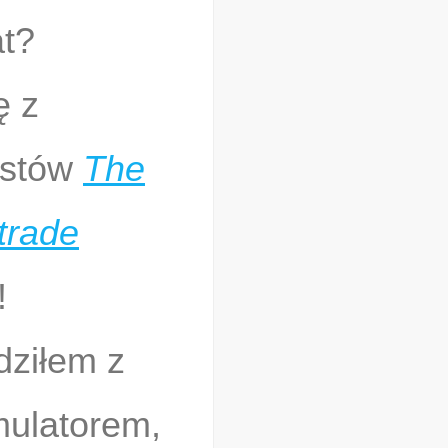
at?
ę z
istów
The
trade
!
dziłem z
mulatorem,