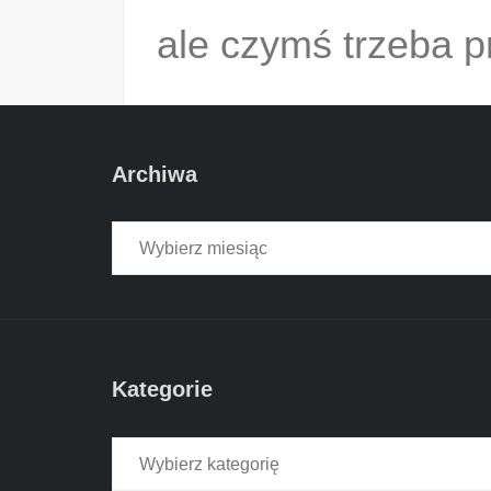
ale czymś trzeba p
uwagę.
Archiwa
Archiwa
…
READ MORE
Share this:
Twitter
Facebook
LinkedIn
Kategorie
Like this:
Loading...
Kategorie