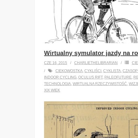
Wirtualny symulator jazdy na r
CZE 16, 2015
CHARLIETHELIBRARIAN
CI
CIEKOWOSTKA
,
CYKLIŚCI
,
CYKLISTA
,
CZASOPI
INDOOR CYCLING
,
OCULUS RIFT
,
PALEOFUTURE
,
R
TECHNOLOGIA
,
WIRTUALNA RZECZYWISTOŚĆ
,
WIZJ
XIX WIEK