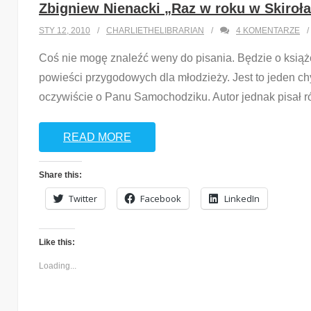
Zbigniew Nienacki „Raz w roku w Skiroł
STY 12, 2010
CHARLIETHELIBRARIAN
4
KOMENTARZE
Coś nie mogę znaleźć weny do pisania. Będzie o książc
powieści przygodowych dla młodzieży. Jest to jeden c
oczywiście o Panu Samochodziku. Autor jednak pisał ró
READ MORE
Share this:
Twitter
Facebook
LinkedIn
Like this:
Loading...