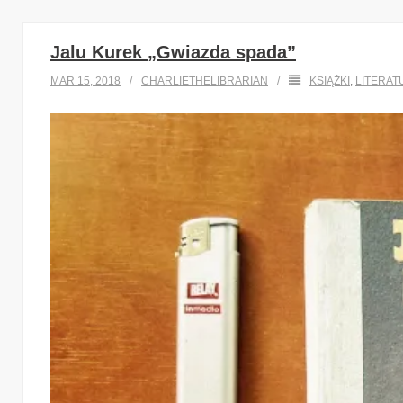
Jalu Kurek „Gwiazda spada”
MAR 15, 2018
CHARLIETHELIBRARIAN
KSIĄŻKI
,
LITERAT