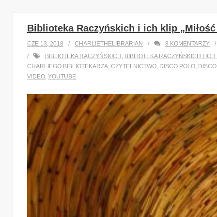
Biblioteka Raczyńskich i ich klip „Miłość
CZE 13, 2018
CHARLIETHELIBRARIAN
8
KOMENTARZY
BIBLIOTEKA RACZYŃSKICH
,
BIBLIOTEKA RACZYŃSKICH I ICH
CHARLIEGO BIBLIOTEKARZA
,
CZYTELNICTWO
,
DISCO POLO
,
DISCO
VIDEO
,
YOUTUBE