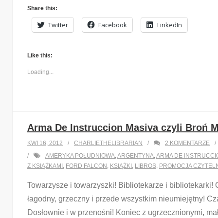
Share this:
Twitter
Facebook
LinkedIn
Like this:
Loading...
Arma De Instruccion Masiva czyli Broń 
KWI 16, 2012
CHARLIETHELIBRARIAN
2
KOMENTARZE
AMERYKA POŁUDNIOWA
,
ARGENTYNA
,
ARMA DE INSTRUCCI
Z KSIĄŻKAMI
,
FORD FALCON
,
KSIĄŻKI
,
LIBROS
,
PROMOCJA CZYTEL
Towarzysze i towarzyszki! Bibliotekarze i bibliotekarki
łagodny, grzeczny i przede wszystkim nieumiejętny! Cz
Dosłownie i w przenośni! Koniec z ugrzecznionymi, ma