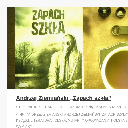
Andrzej Ziemiański „Zapach szkła”
SIE 22, 2018
CHARLIETHELIBRARIAN
2
KOMENTARZE
ANDRZEJ ZIEMIAŃSKI
,
ANDRZEJ ZIEMIAŃSKI "ZAPACH SZKŁA
KSIĄŻKI
,
LITERATURA POLSKA
,
MUTANTY
,
OPOWIADANIA
,
POLSKA S
WYMIARY