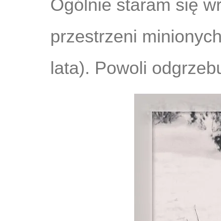
Ogólnie staram się wr
przestrzeni minionyc
lata). Powoli odgrzeb