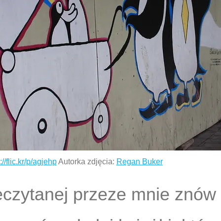
://flic.kr/p/agjehp
Autorka zdjęcia:
Regan Buker
zeczytanej przeze mnie znów