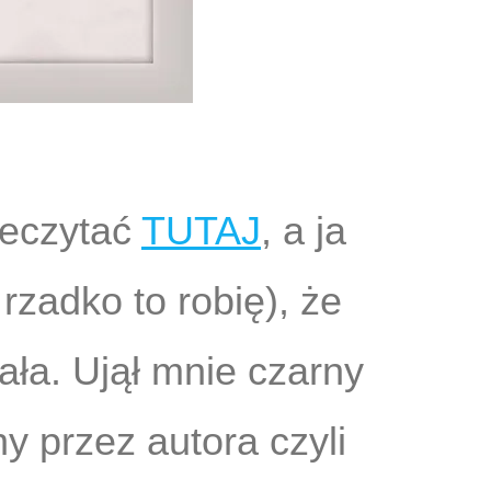
zeczytać
TUTAJ
, a ja
rzadko to robię), że
ała. Ujął mnie czarny
 przez autora czyli