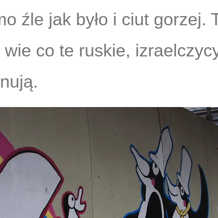
o źle jak było i ciut gorzej.
 wie co te ruskie, izraelczycy
nują.