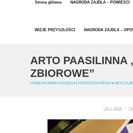
Strona główna
NAGRODA ZAJDLA – POWIEŚCI
WIZJE PRZYSZŁOŚCI
NAGRODA ZAJDLA – OPO
ARTO PAASILINNA
ZBIOROWE”
HOME
/
HUMOR
•
KSIĄŻKI
•
LITERATURA FIŃSKA
•
OBYCZAJ
LIP 1, 2025
C