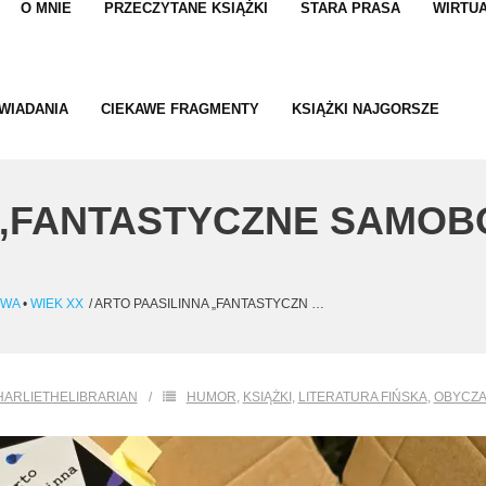
O MNIE
PRZECZYTANE KSIĄŻKI
STARA PRASA
WIRTUA
WIADANIA
CIEKAWE FRAGMENTY
KSIĄŻKI NAJGORSZE
 „FANTASTYCZNE SAMO
OWA
•
WIEK XX
/
ARTO PAASILINNA „FANTASTYCZN …
HARLIETHELIBRARIAN
HUMOR
,
KSIĄŻKI
,
LITERATURA FIŃSKA
,
OBYCZ