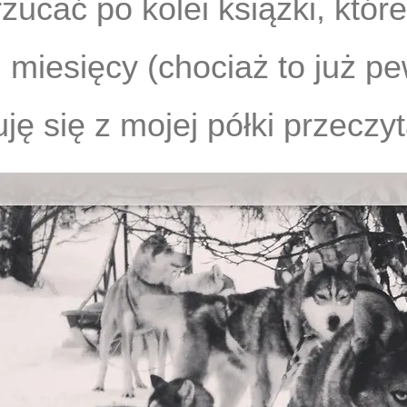
zucać po kolei książki, któr
h miesięcy (chociaż to już p
uję się z mojej półki przeczy