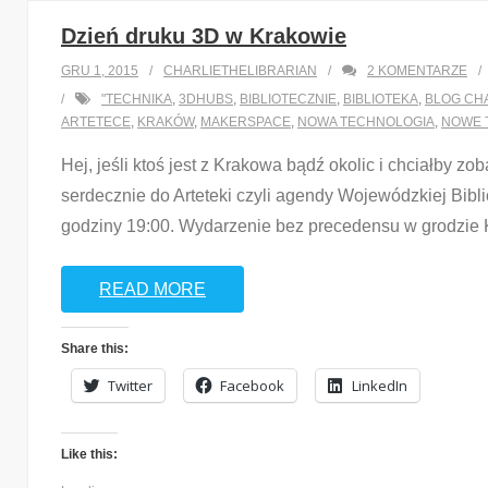
Dzień druku 3D w Krakowie
GRU 1, 2015
CHARLIETHELIBRARIAN
2
KOMENTARZE
"TECHNIKA
,
3DHUBS
,
BIBLIOTECZNIE
,
BIBLIOTEKA
,
BLOG CH
ARTETECE
,
KRAKÓW
,
MAKERSPACE
,
NOWA TECHNOLOGIA
,
NOWE 
Hej, jeśli ktoś jest z Krakowa bądź okolic i chciałby
serdecznie do Arteteki czyli agendy Wojewódzkiej Bibl
godziny 19:00. Wydarzenie bez precedensu w grodzie 
READ MORE
Share this:
Twitter
Facebook
LinkedIn
Like this: