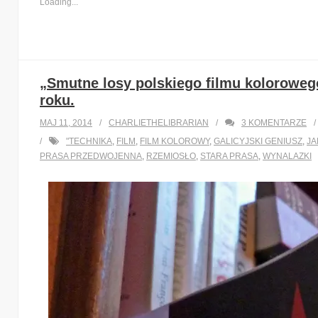
Loading...
„Smutne losy polskiego filmu kolorowego
roku.
MAJ 11, 2014
CHARLIETHELIBRARIAN
3
KOMENTARZE
"TECHNIKA
,
FILM
,
FILM KOLOROWY
,
GALICYJSKI GENIUSZ
,
JA
PRASA PRZEDWOJENNA
,
RZEMIOSŁO
,
STARA PRASA
,
WYNALAZKI