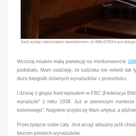
Swój występ zakończyłem stwierdzeniem, że BIBLIOTEKA jest dziejącą się 
Wczoraj miałem małą prelekcję na minikonwencie
SM
podobało. Mam nadzieję, że ludziska nie mówili tak t
dużo fotografii dziwnych wynalazków z przeszłości.
I dzisiaj z głupia frant wpisałem w FBC (Federacja Bi
wynalazki” z roku 1938. Już w pierwszym numerze zn
kolorowego”. Najpierw przytoczę Wam artykuł, a późnie
Przeczytajcie sobie cały. Jest wciąż aktualny jeśli ch
bezcen polskich wynalazków.