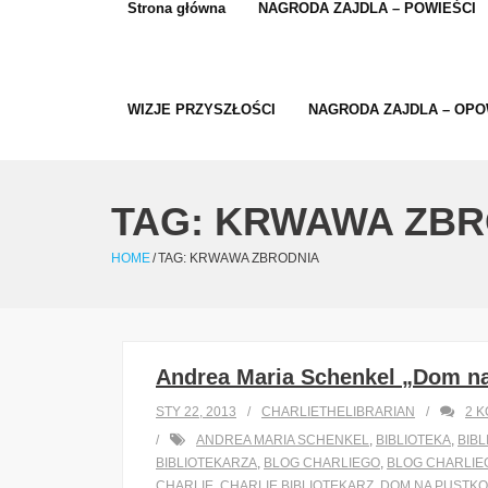
Strona główna
NAGRODA ZAJDLA – POWIEŚCI
WIZJE PRZYSZŁOŚCI
NAGRODA ZAJDLA – OPO
TAG:
KRWAWA ZBR
HOME
/
TAG:
KRWAWA ZBRODNIA
Andrea Maria Schenkel „Dom n
STY 22, 2013
CHARLIETHELIBRARIAN
2
K
ANDREA MARIA SCHENKEL
,
BIBLIOTEKA
,
BIB
BIBLIOTEKARZA
,
BLOG CHARLIEGO
,
BLOG CHARLIE
CHARLIE
,
CHARLIE BIBLIOTEKARZ
,
DOM NA PUSTK