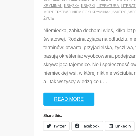
KRYMINAŁ
,
KSIĄŻKA
,
KSIĄŻKI
,
LITERATURA
,
LITERAT
MORDERSTWO
,
NIEMIECKI KRYMINAŁ
,
ŚMIERĆ
,
WO
ŻYCIE
Niemiecka, zabita dechami wieś, kilka lat p
światowej. Rodzina żyjąca na odludziu, nie
terminów: otwarta, przyjacielska, życzliwa,
pasują określenia: wyobcowana, podejrzan
skrywająca tajemnice. No i społeczność ow
niemieckiej wsi, w której nikt nie wściubia
a i tak wszyscy wiedzą co u
…
READ MORE
Share this:
Twitter
Facebook
LinkedIn