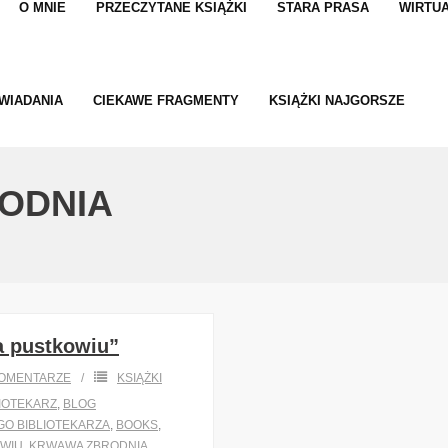
O MNIE
PRZECZYTANE KSIĄŻKI
STARA PRASA
WIRTUA
WIADANIA
CIEKAWE FRAGMENTY
KSIĄŻKI NAJGORSZE
ODNIA
a pustkowiu”
OMENTARZE
KSIĄŻKI
LIOTEKARZ
,
BLOG
GO BIBLIOTEKARZA
,
BOOKS
,
OWIU
,
KRWAWA ZBRODNIA
,