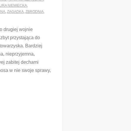
URA NIEMIECKA
,
JNA
,
ZAGADKA
,
ZBRODNIA
,
o drugiej wojnie
zbyt przystająca do
 towarzyska. Bardziej
a, nieprzyjemna,
ej zabitej dechami
 nosa w nie swoje sprawy,