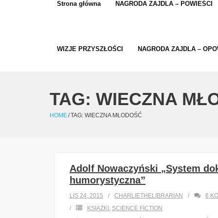
Strona główna
NAGRODA ZAJDLA – POWIEŚCI
WIZJE PRZYSZŁOŚCI
NAGRODA ZAJDLA – OPO
TAG:
WIECZNA MŁ
HOME
/
TAG:
WIECZNA MŁODOŚĆ
Adolf Nowaczyński „System dok
humorystyczna”
LIS 24, 2015
CHARLIETHELIBRARIAN
6
K
KSIĄŻKI
,
SCIENCE FICTION