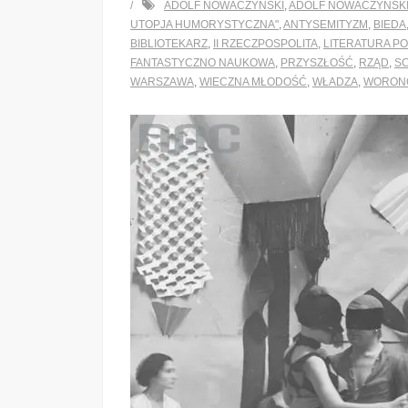
ADOLF NOWACZYŃSKI
,
ADOLF NOWACZYŃSKI
UTOPJA HUMORYSTYCZNA"
,
ANTYSEMITYZM
,
BIEDA
BIBLIOTEKARZ
,
II RZECZPOSPOLITA
,
LITERATURA P
FANTASTYCZNO NAUKOWA
,
PRZYSZŁOŚĆ
,
RZĄD
,
SC
WARSZAWA
,
WIECZNA MŁODOŚĆ
,
WŁADZA
,
WORON