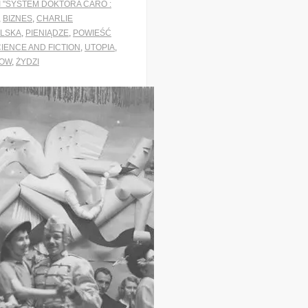
 "SYSTEM DOKTORA CARO :
,
BIZNES
,
CHARLIE
OLSKA
,
PIENIĄDZE
,
POWIEŚĆ
IENCE AND FICTION
,
UTOPIA
,
OW
,
ŻYDZI