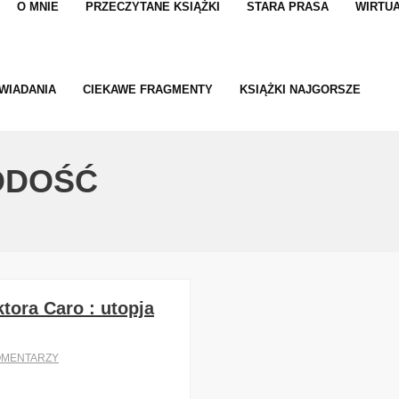
O MNIE
PRZECZYTANE KSIĄŻKI
STARA PRASA
WIRTUA
WIADANIA
CIEKAWE FRAGMENTY
KSIĄŻKI NAJGORSZE
ODOŚĆ
tora Caro : utopja
OMENTARZY