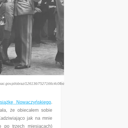
is.nac.gov.pl/obraz/126136/7527166c4c0fbdb4faff756076ec0b77/
książkę Nowaczyńskiego
.
ała, że obiecałem sobie
Zadziwiająco jak na mnie
o po trzech miesiącach)