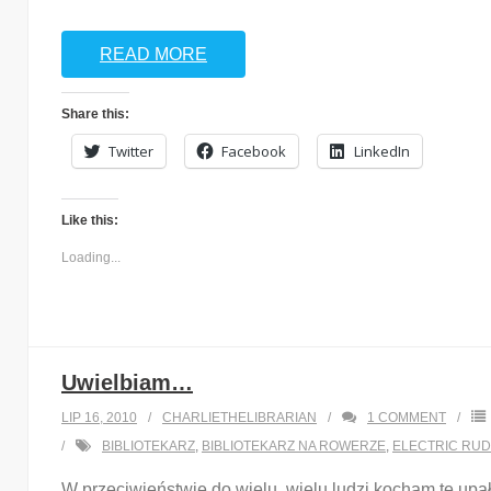
READ MORE
Share this:
Twitter
Facebook
LinkedIn
Like this:
Loading...
Uwielbiam…
LIP 16, 2010
CHARLIETHELIBRARIAN
1
COMMENT
BIBLIOTEKARZ
,
BIBLIOTEKARZ NA ROWERZE
,
ELECTRIC RU
W przeciwieństwie do wielu, wielu ludzi kocham te up