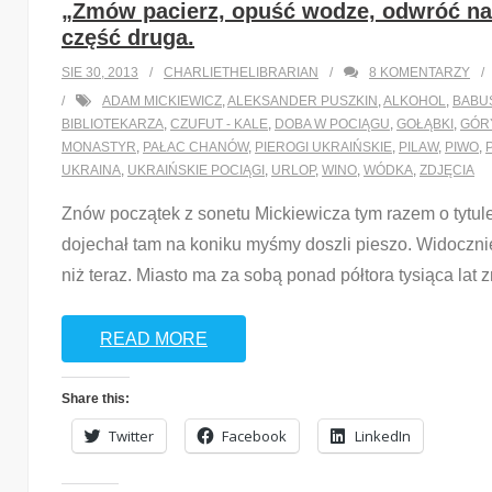
„Zmów pacierz, opuść wodze, odwróć na b
część druga.
SIE 30, 2013
CHARLIETHELIBRARIAN
8
KOMENTARZY
ADAM MICKIEWICZ
,
ALEKSANDER PUSZKIN
,
ALKOHOL
,
BABU
BIBLIOTEKARZA
,
CZUFUT - KALE
,
DOBA W POCIĄGU
,
GOŁĄBKI
,
GÓR
MONASTYR
,
PAŁAC CHANÓW
,
PIEROGI UKRAIŃSKIE
,
PILAW
,
PIWO
,
UKRAINA
,
UKRAIŃSKIE POCIĄGI
,
URLOP
,
WINO
,
WÓDKA
,
ZDJĘCIA
Znów początek z sonetu Mickiewicza tym razem o tytul
dojechał tam na koniku myśmy doszli pieszo. Widoczni
niż teraz. Miasto ma za sobą ponad półtora tysiąca lat 
READ MORE
Share this:
Twitter
Facebook
LinkedIn