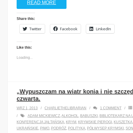
READ MORE
Share this:
Twitter
Facebook
LinkedIn
Like this:
Loading...
„Wypuszczam na wiatr konia i nie szczęd
czwarta.
WRZ 1, 2013
CHARLIETHELIBRARIAN
1
COMMENT
ADAM MICKIEWICZ
,
ALKOHOL
,
BABUSZKI
,
BIBLIOTEKARZ NA 
KONFERENCJA JAŁTAŃSKA
,
KRYM
,
KRYMSKIE PIEROGI
,
KUSZETKA
UKRAIŃSKIE
,
PIWO
,
PODRÓŻ
,
POLITYKA
,
PÓŁWYSEP KRYMSKI
,
SON