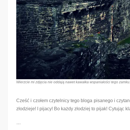
Wierzcie mi zdjęcia nie oddają nawet kawałka wspaniałości tego zamku
Cześć i czołem czytelnicy tego bloga pisanego i czyta
złodzieje! I pijacy! Bo każdy złodziej to pijak! Cytując k
…