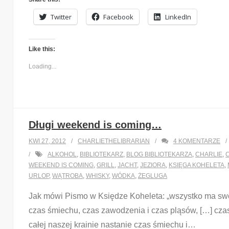
Twitter
Facebook
LinkedIn
Like this:
Loading...
Długi weekend is coming…
KWI 27, 2012
CHARLIETHELIBRARIAN
4
KOMENTARZE
ALKOHOL
,
BIBLIOTEKARZ
,
BLOG BIBLIOTEKARZA
,
CHARLIE
,
WEEKEND IS COMING
,
GRILL
,
JACHT
,
JEZIORA
,
KSIĘGA KOHELETA
,
URLOP
,
WĄTROBA
,
WHISKY
,
WÓDKA
,
ŻEGLUGA
Jak mówi Pismo w Księdze Koheleta: „wszystko ma swój 
czas śmiechu, czas zawodzenia i czas pląsów, […] cz
całej naszej krainie nastanie czas śmiechu i
…