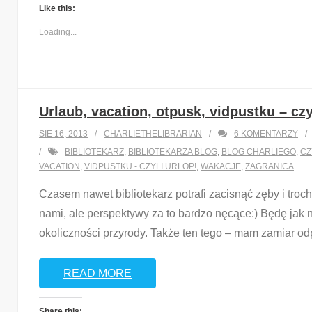
Like this:
Loading...
Urlaub, vacation, otpusk, vidpustku – czy
SIE 16, 2013
CHARLIETHELIBRARIAN
6
KOMENTARZY
BIBLIOTEKARZ
,
BIBLIOTEKARZA BLOG
,
BLOG CHARLIEGO
,
CZ
VACATION
,
VIDPUSTKU - CZYLI URLOP!
,
WAKACJE
,
ZAGRANICA
Czasem nawet bibliotekarz potrafi zacisnąć zęby i tro
nami, ale perspektywy za to bardzo nęcące:) Będę jak 
okoliczności przyrody. Także ten tego – mam zamiar od
READ MORE
Share this: