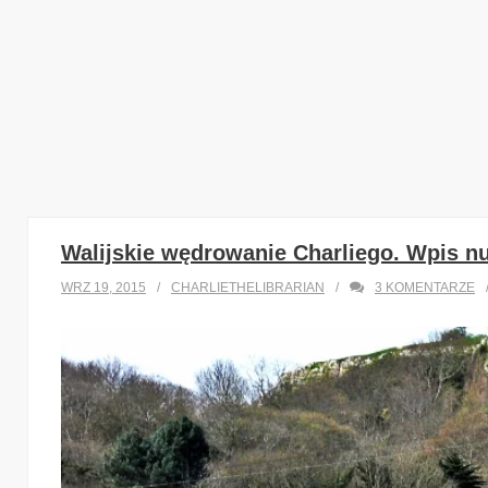
Walijskie wędrowanie Charliego. Wpis nu
WRZ 19, 2015
CHARLIETHELIBRARIAN
3
KOMENTARZE