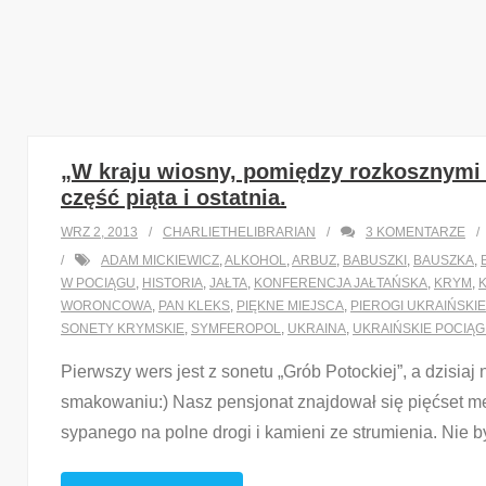
„W kraju wiosny, pomiędzy rozkosznymi 
część piąta i ostatnia.
WRZ 2, 2013
CHARLIETHELIBRARIAN
3
KOMENTARZE
ADAM MICKIEWICZ
,
ALKOHOL
,
ARBUZ
,
BABUSZKI
,
BAUSZKA
,
W POCIĄGU
,
HISTORIA
,
JAŁTA
,
KONFERENCJA JAŁTAŃSKA
,
KRYM
,
WORONCOWA
,
PAN KLEKS
,
PIĘKNE MIEJSCA
,
PIEROGI UKRAIŃSKIE
SONETY KRYMSKIE
,
SYMFEROPOL
,
UKRAINA
,
UKRAIŃSKIE POCIĄG
Pierwszy wers jest z sonetu „Grób Potockiej”, a dzisiaj
smakowaniu:) Nasz pensjonat znajdował się pięćset me
sypanego na polne drogi i kamieni ze strumienia. Nie b