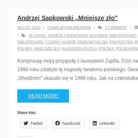
Andrzej Sapkowski „Mniejsze zło”
MAJ 16, 2013
CHARLIETHELIBRARIAN
1
COMMENT
ALKOHOL
,
ANDRZEJ SAPKOWSKI
,
BALVIKEN
,
BIBLIOTEKARZ
,
BIBLIOTEKARZ
,
CZARNY HUMOR
,
FANDOM POLSKI
,
FANTASTYKA
,
F
POLSKA
,
MNIEJSZE ZŁO
,
NAJGORDA ZAJDLA
,
POLSKA
,
POLSKA FAN
Kontynuuję moją przygodę z laureatami Zajdla. Dziś na 
1990 roku zdobyło tę nagrodę fandomu polskiego. Geralt
„Wiedźmin” ukazało się w 1986 roku. Jak na czterolatka
READ MORE
Share this:
Twitter
Facebook
LinkedIn