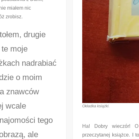
nie miałem nic
ż zrobisz.
stołem, drugie
 te moje
ążkach nadrabiać
ędzie o moim
dla znawców
ej wcale
Okładka książki.
 znajomości tego
Ha! Dobry wieczór! 
obrazą, ale
przeczytanej książce. I 