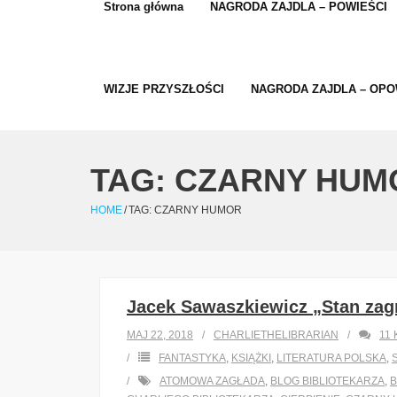
Strona główna
NAGRODA ZAJDLA – POWIEŚCI
WIZJE PRZYSZŁOŚCI
NAGRODA ZAJDLA – OPO
TAG:
CZARNY HUM
HOME
/
TAG:
CZARNY HUMOR
Jacek Sawaszkiewicz „Stan zag
MAJ 22, 2018
CHARLIETHELIBRARIAN
11
FANTASTYKA
,
KSIĄŻKI
,
LITERATURA POLSKA
,
ATOMOWA ZAGŁADA
,
BLOG BIBLIOTEKARZA
,
B