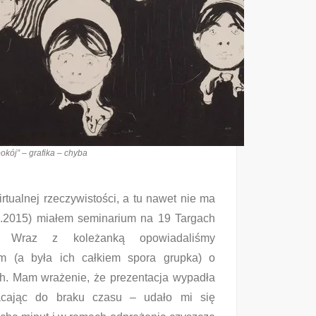
okój” – grafika – chyba
rtualnej rzeczywistości, a tu nawet nie ma
0.2015) miałem seminarium na 19 Targach
. Wraz z koleżanką opowiadaliśmy
m (a była ich całkiem spora grupka) o
ich. Mam wrażenie, że prezentacja wypadła
racając do braku czasu – udało mi się