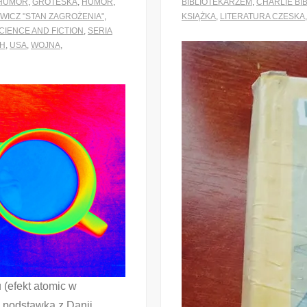
HUMOR
,
GROTESKA
,
HUMOR
,
BIBLIOTEKARZEM
,
CHARLIE BI
WICZ "STAN ZAGROŻENIA"
,
KSIĄŻKA
,
LITERATURA CZESKA
CIENCE AND FICTION
,
SERIA
CH
,
USA
,
WOJNA
,
 (efekt atomic w
, podstawka z Danii,