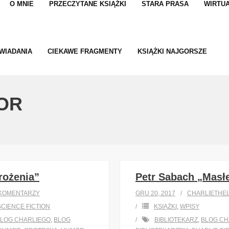
O MNIE
PRZECZYTANE KSIĄŻKI
STARA PRASA
WIRTUA
WIADANIA
CIEKAWE FRAGMENTY
KSIĄŻKI NAJGORSZE
OR
rożenia”
Petr Sabach „Masł
KOMENTARZY
GRU 20, 2017
CHARLIETHEL
SCIENCE FICTION
KSIĄŻKI
,
WPISY
LOG CHARLIEGO
,
BLOG
BIBLIOTEKARZ
,
BLOG CH