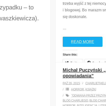
trzeba wyjść z tej niemocy
rzypadku – to
i blogowej. Bo marazm s
waszkiewicza).
się doskonale.
…
READ MORE
Share this:
Twitter
Faceboo
Michał Puczyński „
opowiadania”
Like this:
PAŹ 26, 2015
CHARLIETHEL
Loading...
HORROR
,
KSIĄŻKI
"ODMIANA PRZEZ PRZYPA
BLOG CHARLIEGO
,
BLOG CHAR
HORROR
,
INTELIGENCJA
,
LITE