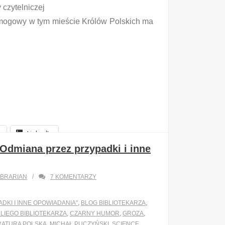
 czytelniczej
mogowy w tym mieście Królów Polskich ma
k
LinkedIn
Odmiana przez przypadki i inne
IBRARIAN
7
KOMENTARZY
DKI I INNE OPOWIADANIA"
,
BLOG BIBLIOTEKARZA
,
LIEGO BIBLIOTEKARZA
,
CZARNY HUMOR
,
GROZA
,
RATURA POLSKA
,
MICHAŁ PUCZYŃSKI
,
SCIENCE