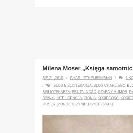
Milena Moser „Księga samotnic
SIE 21, 2015
CHARLIETHELIBRARIAN
7
K
BLOG BIBLIOTEKARZA
,
BLOG CHARLIEGO
,
BL
BIBLIOTEKARZA
,
BRUTALNOŚĆ
,
CZARNY HUMOR
,
D
DZIWKI
,
INTELIGENCJA
,
IRONIA
,
KOBIECOŚĆ
,
KOBIET
MOSER
,
MORDERCZYNIE
,
PSYCHOPATKI