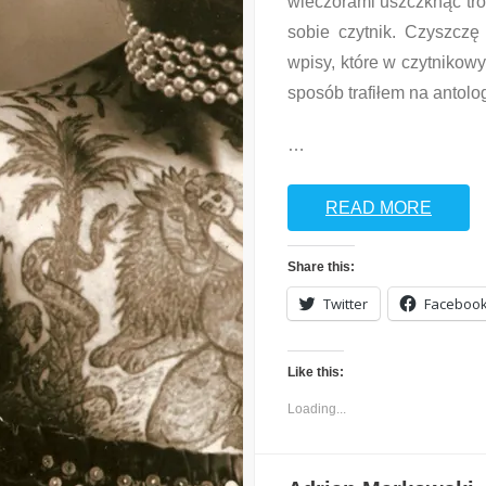
wieczorami uszczknąć tro
sobie czytnik. Czyszczę 
wpisy, które w czytnikowy
sposób trafiłem na antol
…
READ MORE
Share this:
Twitter
Faceboo
Like this:
Loading...