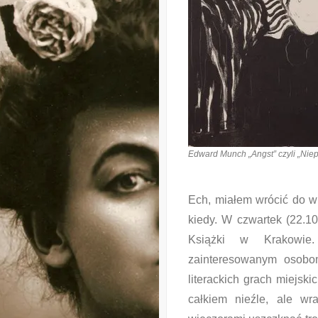
Edward Munch „Angst” czyli „Niep
Ech, miałem wrócić do wi
kiedy. W czwartek (22.1
Książki w Krakowie
zainteresowanym osobo
literackich grach miejsk
całkiem nieźle, ale w