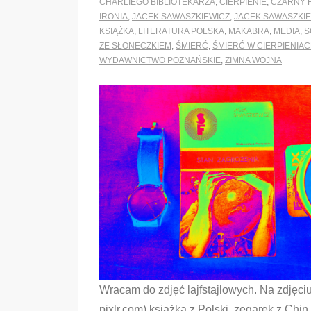
CHARLIEGO BIBLIOTEKARZA
,
CIERPIENIE
,
CZARNY 
IRONIA
,
JACEK SAWASZKIEWICZ
,
JACEK SAWASZKIE
KSIĄŻKA
,
LITERATURA POLSKA
,
MAKABRA
,
MEDIA
,
S
ZE SŁONECZKIEM
,
ŚMIERĆ
,
ŚMIERĆ W CIERPIENIA
WYDAWNICTWO POZNAŃSKIE
,
ZIMNA WOJNA
Wracam do zdjęć lajfstajlowych. Na zdjęciu
pixlr.com) książka z Polski, zegarek z Chin