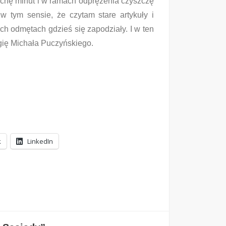
chę minut i w ramach odprężenia czyszczę
w tym sensie, że czytam stare artykuły i
ch odmętach gdzieś się zapodziały. I w ten
ogię Michała Puczyńskiego.
k
LinkedIn