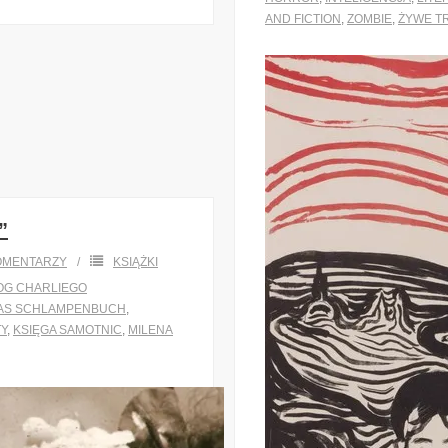
AND FICTION
,
ZOMBIE
,
ŻYWE T
”
OMENTARZY
KSIĄŻKI
OG CHARLIEGO
AS SCHLAMPENBUCH
,
Y
,
KSIĘGA SAMOTNIC
,
MILENA