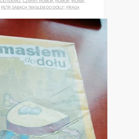
BLIOTEKARZ
,
CZARNY HUMOR
,
HUMOR
,
IRONIA
,
,
PETR SABACH "MASŁEM DO DOŁU"
,
PRAGA