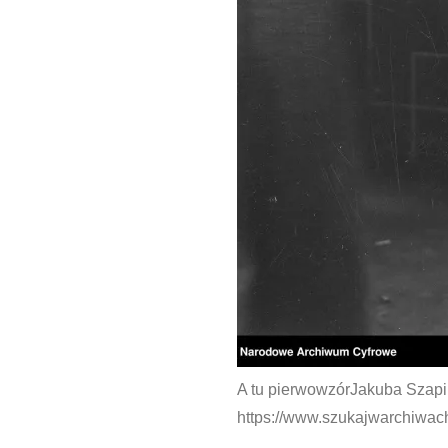
A tu pierwowzórJakuba Szapir
https://www.szukajwarchiwach