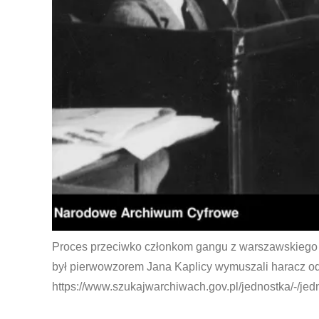
Proces przeciwko członkom gangu z warszawskiego t
był pierwowzorem Jana Kaplicy wymuszali haracz o
https://www.szukajwarchiwach.gov.pl/jednostka/-/je