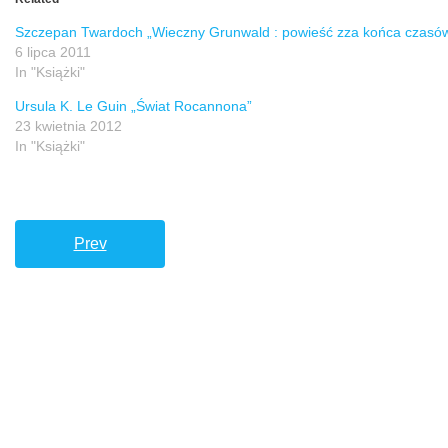
Szczepan Twardoch „Wieczny Grunwald : powieść zza końca czasó
6 lipca 2011
In "Książki"
Ursula K. Le Guin „Świat Rocannona”
23 kwietnia 2012
In "Książki"
Prev