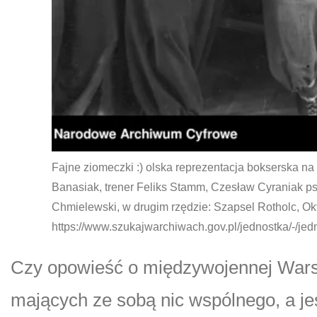
Fajne ziomeczki :) olska reprezentacja bokserska n
Banasiak, trener Feliks Stamm, Czesław Cyraniak ps
Chmielewski, w drugim rzędzie: Szapsel Rotholc, Ok
https://www.szukajwarchiwach.gov.pl/jednostka/-/je
Czy opowieść o międzywojennej Warsza
mających ze sobą nic wspólnego, a jeś