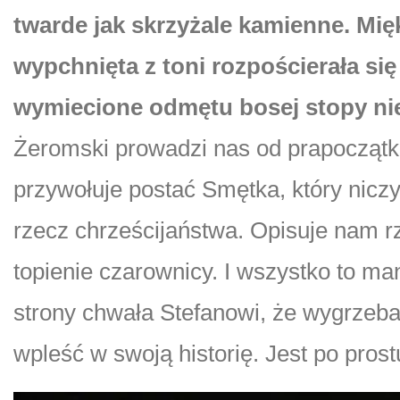
twarde jak skrzyżale kamienne. Mi
wypchnięta z toni rozpościerała si
wymiecione odmętu bosej stopy nie
Żeromski prowadzi nas od prapoczątk
przywołuje postać Smętka, który nic
rzecz chrześcijaństwa. Opisuje nam r
topienie czarownicy. I wszystko to m
strony chwała Stefanowi, że wygrzebał 
wpleść w swoją historię. Jest po pros