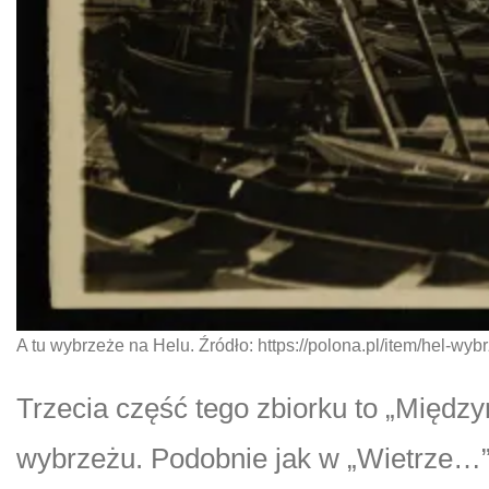
A tu wybrzeże na Helu. Źródło: https://polona.pl/item/hel-
Trzecia część tego zbiorku to „Międz
wybrzeżu. Podobnie jak w „Wietrze…”