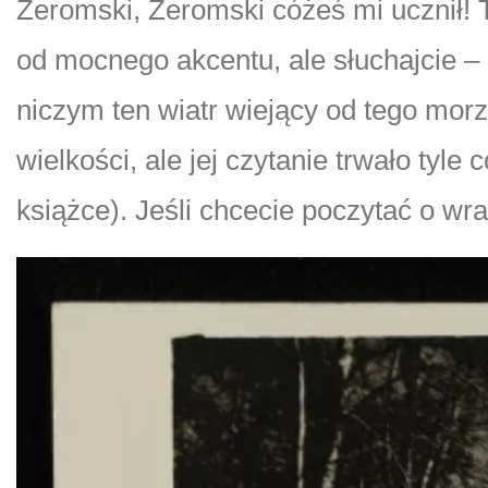
Żeromski, Żeromski cóżeś mi ucznił!
od mocnego akcentu, ale słuchajcie 
niczym ten wiatr wiejący od tego morz
wielkości, ale jej czytanie trwało tyl
książce). Jeśli chcecie poczytać o w