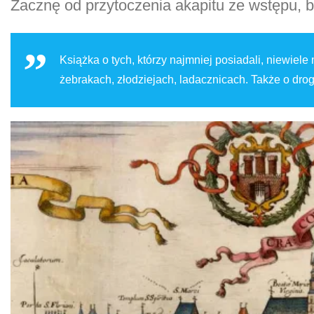
Zacznę od przytoczenia akapitu ze wstępu, bo
Książka o tych, którzy najmniej posiadali, niewiele
żebrakach, złodziejach, ladacznicach. Także o drog