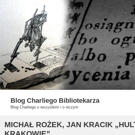
Skip
to
content
Blog Charliego Bibliotekarza
Blog Charliego o wszystkim i o niczym
MICHAŁ ROŻEK, JAN KRACIK „HU
KRAKOWIE”