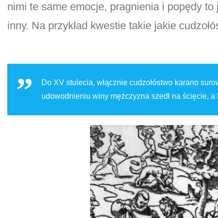
nimi te same emocje, pragnienia i popędy to 
inny. Na przykład kwestie takie jakie cudzoł
Do XV stulecia, włącznie cudzołóstwo karano suro
udowodnieniu winy mężczyzna szedł na ścięcie, a