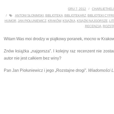
GRU 7, 2012
CHARLIETHEL
ANTONI SŁONIMSKI
,
BIBLIOTEKA
,
BIBLIOTEKARZ
,
BIBLIOTEKI CYF
HUMOR
,
JAN PIOŁUNIEWICZ
,
KRAKÓW
,
KSIĄŻKA
,
KSIĄŻKI NAJGORSZE
,
LI
RECENZJA
,
ROZST
Witam Was moi drodzy w piątkowy poranek, mocno w Krakow
Znów książka „najgorsza”. I kolejny raz recenzent nie zos
autor nie jest całkiem bez winy?
Pan Jan Piołuniewicz i jego „Rozstajne drogi”.
Wiadomości L