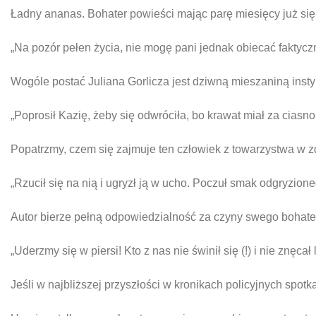
Ładny ananas. Bohater powieści mając parę miesięcy już się z
„Na pozór pełen życia, nie mogę pani jednak obiecać faktyczn
Wogóle postać Juliana Gorlicza jest dziwną mieszaniną insty
„Poprosił Kazię, żeby się odwróciła, bo krawat miał za ciasn
Popatrzmy, czem się zajmuje ten człowiek z towarzystwa w 
„Rzucił się na nią i ugryzł ją w ucho. Poczuł smak odgryzione
Autor bierze pełną odpowiedzialność za czyny swego bohate
„Uderzmy się w piersi! Kto z nas nie świnił się (!) i nie znęca
Jeśli w najbliższej przyszłości w kronikach policyjnych spotk