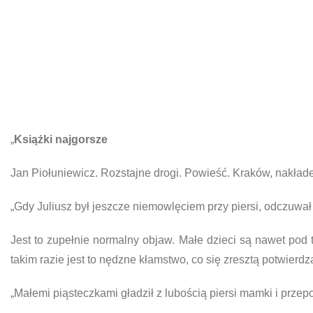
„
Książki najgorsze
Jan Piołuniewicz. Rozstajne drogi. Powieść. Kraków, nakłade
„Gdy Juliusz był jeszcze niemowlęciem przy piersi, odczuwał j
Jest to zupełnie normalny objaw. Małe dzieci są nawet pod 
takim razie jest to nędzne kłamstwo, co się zresztą potwierdz
„Małemi piąsteczkami gładził z lubością piersi mamki i przepo