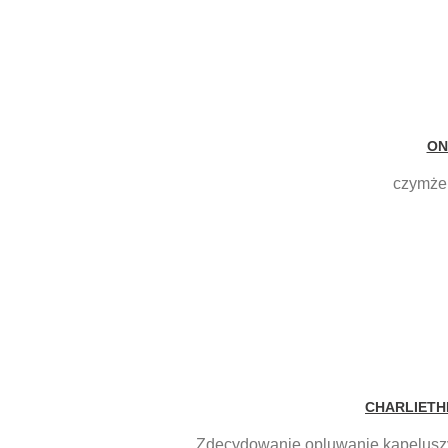
ON
czymże 
CHARLIETH
Zdecydowanie opluwanie kapeluszy 