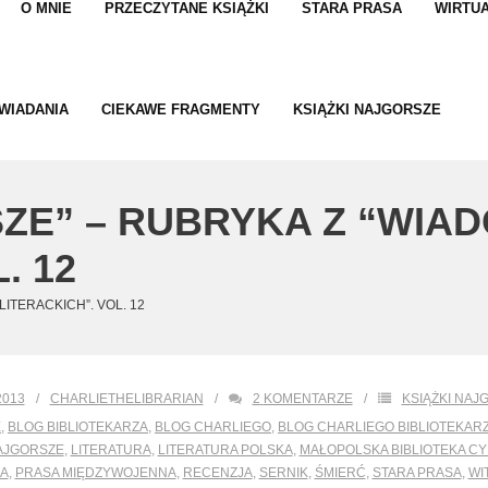
O MNIE
PRZECZYTANE KSIĄŻKI
STARA PRASA
WIRTUA
WIADANIA
CIEKAWE FRAGMENTY
KSIĄŻKI NAJGORSZE
SZE” – RUBRYKA Z “WIA
. 12
ITERACKICH”. VOL. 12
2013
CHARLIETHELIBRARIAN
2
KOMENTARZE
KSIĄŻKI NAJ
E
,
BLOG BIBLIOTEKARZA
,
BLOG CHARLIEGO
,
BLOG CHARLIEGO BIBLIOTEKAR
NAJGORSZE
,
LITERATURA
,
LITERATURA POLSKA
,
MAŁOPOLSKA BIBLIOTEKA C
KA
,
PRASA MIĘDZYWOJENNA
,
RECENZJA
,
SERNIK
,
ŚMIERĆ
,
STARA PRASA
,
WI