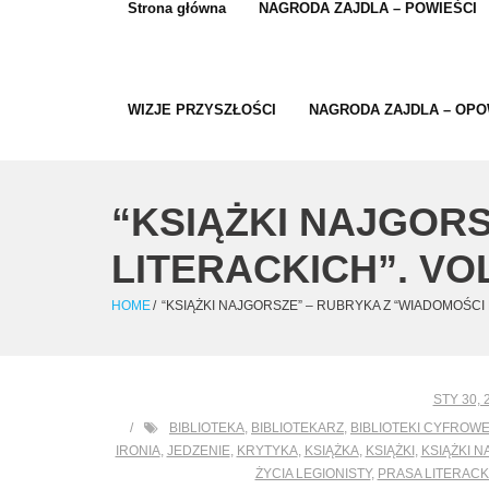
Strona główna
NAGRODA ZAJDLA – POWIEŚCI
WIZJE PRZYSZŁOŚCI
NAGRODA ZAJDLA – OPO
“KSIĄŻKI NAJGOR
LITERACKICH”. VOL
HOME
/
“KSIĄŻKI NAJGORSZE” – RUBRYKA Z “WIADOMOŚCI L
STY 30, 
BIBLIOTEKA
,
BIBLIOTEKARZ
,
BIBLIOTEKI CYFROW
IRONIA
,
JEDZENIE
,
KRYTYKA
,
KSIĄŻKA
,
KSIĄŻKI
,
KSIĄŻKI 
ŻYCIA LEGIONISTY
,
PRASA LITERAC