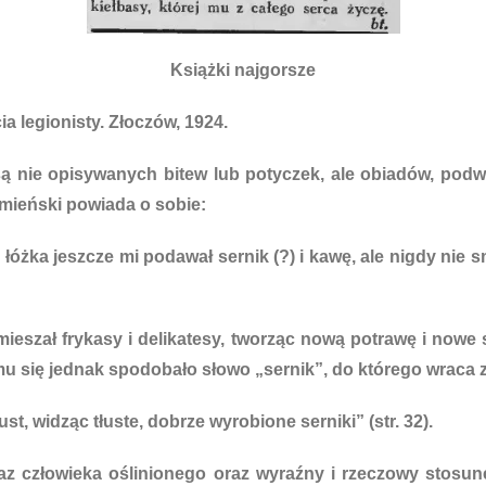
Książki najgorsze
a legionisty. Złoczów, 1924.
 nie opisywanych bitew lub potyczek, ale obiadów, podwie
łomieński powiada o sobie:
łóżka jeszcze mi podawał sernik (?) i kawę, ale nigdy nie s
ieszał frykasy i delikatesy, tworząc nową potrawę i now
iej mu się jednak spodobało słowo „sernik”, do którego wrac
st, widząc tłuste, dobrze wyrobione serniki” (str. 32).
az człowieka oślinionego oraz wyraźny i rzeczowy stosun