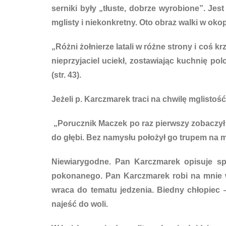
serniki były „tłuste, dobrze wyrobione”. Jes
mglisty i niekonkretny. Oto obraz walki w oko
„Różni żołnierze latali w różne strony i coś kr
nieprzyjaciel uciekł, zostawiając kuchnię p
(str. 43).
Jeżeli p. Karczmarek traci na chwilę mglistość
„Porucznik Maczek po raz pierwszy zobaczył 
do głębi. Bez namysłu położył go trupem na mie
Niewiarygodne. Pan Karczmarek opisuje sp
pokonanego. Pan Karczmarek robi na mnie wra
wraca do tematu jedzenia. Biedny chłopiec —
najeść do woli.