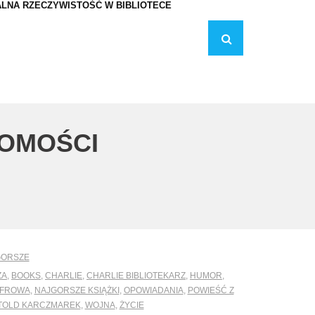
LNA RZECZYWISTOŚĆ W BIBLIOTECE
DOMOŚCI
GORSZE
ZA
,
BOOKS
,
CHARLIE
,
CHARLIE BIBLIOTEKARZ
,
HUMOR
,
YFROWA
,
NAJGORSZE KSIĄŻKI
,
OPOWIADANIA
,
POWIEŚĆ Z
TOLD KARCZMAREK
,
WOJNA
,
ŻYCIE