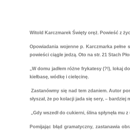
Witold Karczmarek Święty oręż. Powieść z życi
Opowiadania wojenne p. Karczmarka pełne są
powieści ciągle jedzą. Oto na str. 21 Stach P
„W domu jadłem różne frykatesy (?!), lokaj do 
kiełbasę, wódkę i cielęcinę.
Zastanówmy się nad tem zdaniem. Autor pom
słyszał, że po kolacji jada się sery, – bardz
„Gdy wszedł do cukierni, ślina spłynęła mu z u
Pomijając błąd gramatyczny, zastanawia obr