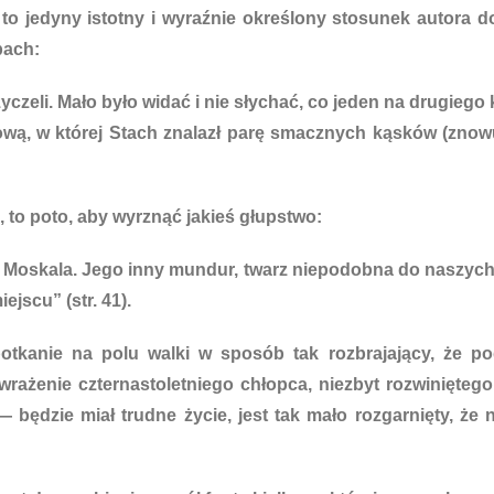
t to jedyny istotny i wyraźnie określony stosunek autora 
pach:
zyczeli. Mało było widać i nie słychać, co jeden na drugiego
olową, w której Stach znalazł parę smacznych kąsków (znow
, to poto, aby wyrznąć jakieś głupstwo:
Moskala. Jego inny mundur, twarz niepodobna do naszych, 
jscu” (str. 41).
otkanie na polu walki w sposób tak rozbrajający, że p
żenie czternastoletniego chłopca, niezbyt rozwiniętego,
 będzie miał trudne życie, jest tak mało rozgarnięty, że 