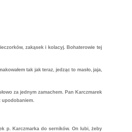
czorków, zakąsek i kolacyj. Bohaterowie tej
makowałem tak jak teraz, jedząc to masło, jaja,
e słowo za jednym zamachem. Pan Karczmarek
a z upodobaniem.
ek p. Karczmarka do serników. On lubi, żeby