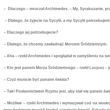
– Dlaczego – mruczał Archimedes. – My, Syrakuzanie, p
– Dlatego, że żyjecie na Sycylii, a my Sycylii potrzebujem
– Dlaczego jej potrzebujecie?
– Dlatego, że chcemy zawładnąć Morzem Śródziemnym.
– Aha – rzekł Archimedes i spoglądał w zamyśleniu na s
– Kto jest panem Morza Śródziemnego – rzekł Lucjusz – j
– Czyż musicie być panami świata?
– Tak! Posłannictwem Rzymu jest, aby stał się panem świa
– Możliwe – rzekł Archimedes i wymazywał coś na woskowe
tego będziecie musieli kiedyś zawzięcie bronić. Szkoda pr