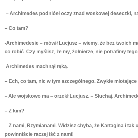
– Archimedes podniósł oczy znad woskowej deseczki, na k
– Co tam?
-Archimedesie – mówił Lucjusz – wiemy, że bez twoich ma
co robić. Czy myślisz, że my, żołnierze, nie potrafimy te
Archimedes machnął ręką.
– Ech, co tam, nic w tym szczególnego. Zwykłe miotając
– Ale wojskowo ma – orzekł Lucjusz. – Słuchaj, Archime
– Z kim?
– Z nami, Rzymianami. Widzisz chyba, że Kartagina i tak
powinniście raczej iść z nami!