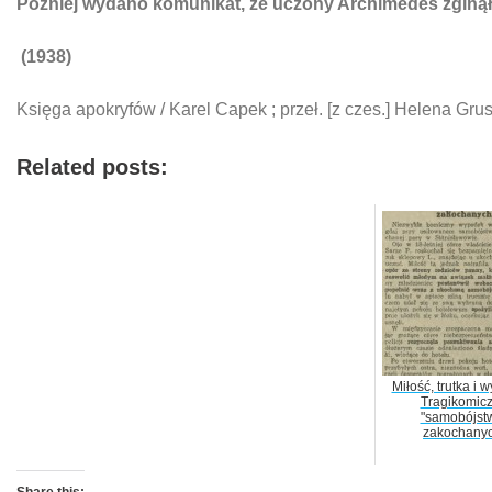
Później wydano komunikat, że uczony Archimedes zginą
(1938)
Księga apokryfów / Karel Capek ; przeł. [z czes.] Helena 
Related posts:
Miłość, trutka i 
Tragikomic
"samobójst
zakochanyc