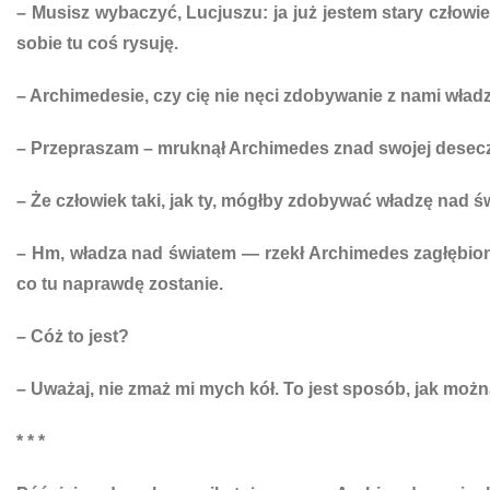
– Musisz wybaczyć, Lucjuszu: ja już jestem stary człowi
sobie tu coś rysuję.
– Archimedesie, czy cię nie nęci zdobywanie z nami wła
– Przepraszam – mruknął Archimedes znad swojej desecz
– Że człowiek taki, jak ty, mógłby zdobywać władzę nad ś
– Hm, władza nad światem — rzekł Archimedes zagłębiony 
co tu naprawdę zostanie.
– Cóż to jest?
– Uważaj, nie zmaż mi mych kół. To jest sposób, jak możn
* * *