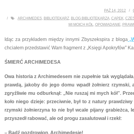
PAŹ 14, 2012
ARCHIMEDES
,
BIBLIOTEKARZ
,
BLOG BIBLIOTEKARZA
,
CAPEK
,
CZES
MI MOICH KÓŁ
,
OPOWIADANIE
,
PRAW
Idąc za przykładem między innymi Zbyszekspira z bloga
„W
chciałem przedstawić Wam fragment z „Księgi Apokryfów” Kar
ŚMIERĆ ARCHIMEDESA
Owa historia z Archimedesem nie zupełnie tak wyglądała, j
prawdą, jakoby do jego domu wpadł żołnierz rzymski, a
zgryźliwie mu odburknął: „Nie ruszaj mi mych kół”. Prze
koło niego dzieje: przeciwnie, był to z natury prawdziw
rzymski żołnierzyna to nie był wcale pijany grabieżca, l
przyszedł rabować, ale od progu zasalutował i rzekł:
– Bądź pozdrowion, Archimedesie!