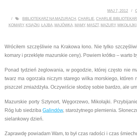
MAJ 7, 2012
BIBLIOTEKARZ NA MAZURACH
,
CHARLIE
,
CHARLIE BIBLIOTEKAR
KOMARY
,
KSIĄŻKI
,
ŁAJBA
,
MAJÓWKA
,
MAMY
,
MASZT
,
MAZURY
,
MIKOŁAJKI
Wróciłem szczęśliwie na Krakowa łono. Nie tylko szczęśliwi
komary i przeklęte mazurskie ceny). Powiem krótko – warto by
Ponad tydzień żeglowania, w pogodzie, której często nie
twarz ma ogorzała niczym starego wilka morskiego, któren n
piszczel zmiażdżyła. Oczywiście słodzę sobie bardzo, ale umi
Mazurskie porty Sztynort, Węgorzewo, Mikołajki. Przybijan
Róg lub siedziba
Galindów
, starożytnego plemienia. Słonecz
sielankowy dzień.
Zaprawdę powiadam Wam, to był czas radości i czas śmiechu. Po