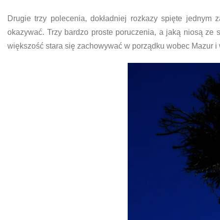
Drugie trzy polecenia, dokładniej rozkazy spięte jednym
okazywać. Trzy bardzo proste poruczenia, a jaką niosą ze 
większość stara się zachowywać w porządku wobec Mazur i