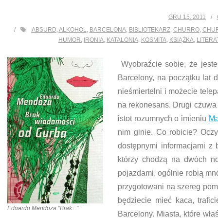
GRU 15, 2011
ABSURD
,
ALKOHOL
,
BARCELONA
,
BIBLIOTEKARZ
,
CHURRO
,
CHU
HUMOR
,
IRONIA
,
KATALONIA
,
KOSMITA
,
KSIĄŻKA
,
LITERA
Wyobraźcie sobie, że jest
Barcelony, na początku lat d
nieśmiertelni i możecie tel
na rekonesans. Drugi czuwa w
istot rozumnych o imieniu
Ma
nim ginie. Co robicie? Oczy
dostępnymi informacjami z b
którzy chodzą na dwóch no
pojazdami, ogólnie robią mn
przygotowani na szereg pomy
będziecie mieć kaca, trafi
Eduardo Mendoza "Brak..."
Barcelony. Miasta, które wła